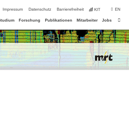
ion überspringen
Impressum
Datenschutz
Barrierefreiheit
EN
KIT
Star
Studium
Forschung
Publikationen
Mitarbeiter
Jobs