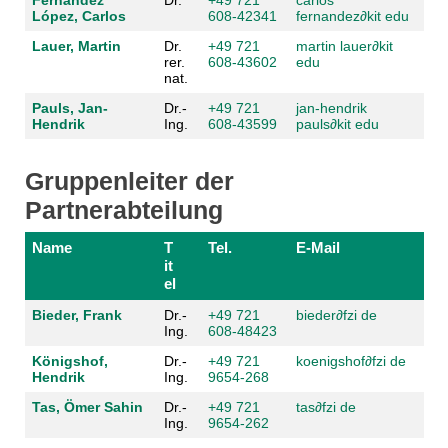
Fernández
Dr.
+49 721
carlos
López, Carlos
608-42341
fernandez
∂kit edu
Lauer, Martin
Dr.
+49 721
martin lauer
∂kit
rer.
608-43602
edu
nat.
Pauls, Jan-
Dr.-
+49 721
jan-hendrik
Hendrik
Ing.
608-43599
pauls
∂kit edu
Gruppenleiter der
Partnerabteilung
Name
T
Tel.
E-Mail
it
el
Bieder, Frank
Dr.-
+49 721
bieder
∂fzi de
Ing.
608-48423
Königshof,
Dr.-
+49 721
koenigshof
∂fzi de
Hendrik
Ing.
9654-268
Tas, Ömer Sahin
Dr.-
+49 721
tas
∂fzi de
Ing.
9654-262