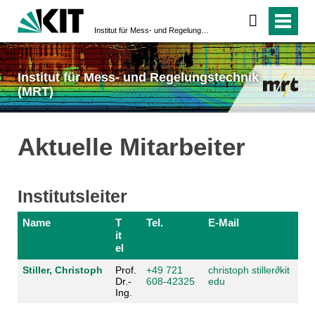
Institut für Mess- und Regelungstechnik (MRT)
Institut für Mess- und Regelungstechnik
(MRT)
Aktuelle Mitarbeiter
Institutsleiter
Name
T
Tel.
E-Mail
it
el
Stiller, Christoph
Prof.
+49 721
christoph stiller
∂kit
Dr.-
608-42325
edu
Ing.