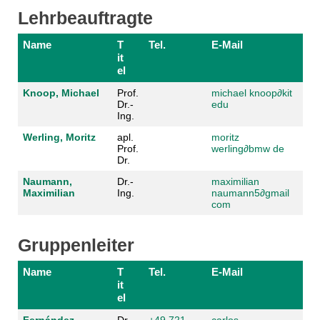
Lehrbeauftragte
Name
T
Tel.
E-Mail
it
el
Knoop, Michael
Prof.
michael knoop
∂kit
Dr.-
edu
Ing.
Werling, Moritz
apl.
moritz
Prof.
werling
∂bmw de
Dr.
Naumann,
Dr.-
maximilian
Maximilian
Ing.
naumann5
∂gmail
com
Gruppenleiter
Name
T
Tel.
E-Mail
it
el