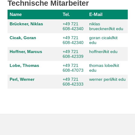
Technische Mitarbeiter
Name
Tel.
E-Mail
Brückner, Niklas
+49 721
niklas
608-42340
brueckner
∂kit edu
Cicak, Goran
+49 721
goran cicak
∂kit
608-42340
edu
Hoffner, Marcus
+49 721
hoffner
∂kit edu
608-42339
Lobe, Thomas
+49 721
thomas lobe
∂kit
608-47073
edu
Perl, Werner
+49 721
werner perl
∂kit edu
608-42333