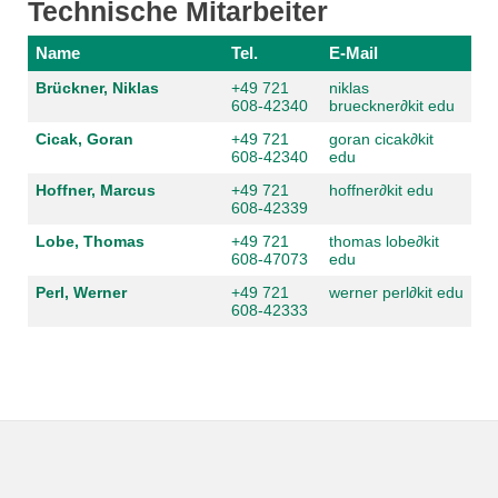
Technische Mitarbeiter
Name
Tel.
E-Mail
Brückner, Niklas
+49 721
niklas
608-42340
brueckner
∂kit edu
Cicak, Goran
+49 721
goran cicak
∂kit
608-42340
edu
Hoffner, Marcus
+49 721
hoffner
∂kit edu
608-42339
Lobe, Thomas
+49 721
thomas lobe
∂kit
608-47073
edu
Perl, Werner
+49 721
werner perl
∂kit edu
608-42333