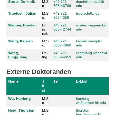
Strutz, Dominik
M.S
+49 721
dominik strutz
∂kit
c.
608-46769
edu
Truetsch, Julian
M.S
+49 721
truetsch
∂fzi de
c.
9654-258
Wagner, Royden
Dr.
+49 721
royden wagner
∂kit
rer.
608-42744
edu
nat.
Wang, Kaiwen
M.S
+49 721
kaiwen wang
∂kit
c.
608-44060
edu
Wang,
Dr.-
+49 721
lingguang wang
∂kit
Lingguang
Ing.
608-44059
edu
Externe Doktoranden
Name
T
Tel.
E-Mail
it
el
Wu, Hanfeng
M.S
hanfeng
c.
wu
∂partner kit edu
Herd, Thorsten
M.S
thorsten
c.
herd
∂partner kit