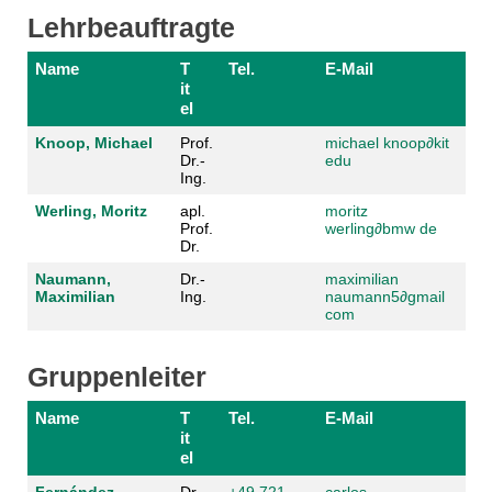
Lehrbeauftragte
Name
T
Tel.
E-Mail
it
el
Knoop, Michael
Prof.
michael knoop
∂kit
Dr.-
edu
Ing.
Werling, Moritz
apl.
moritz
Prof.
werling
∂bmw de
Dr.
Naumann,
Dr.-
maximilian
Maximilian
Ing.
naumann5
∂gmail
com
Gruppenleiter
Name
T
Tel.
E-Mail
it
el