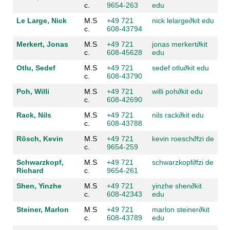
c.
9654-263
edu
Le Large, Nick
M.S
+49 721
nick lelarge
∂kit edu
c.
608-43794
Merkert, Jonas
M.S
+49 721
jonas merkert
∂kit
c.
608-45628
edu
Otlu, Sedef
M.S
+49 721
sedef otlu
∂kit edu
c.
608-43790
Poh, Willi
M.S
+49 721
willi poh
∂kit edu
c.
608-42690
Rack, Nils
M.S
+49 721
nils rack
∂kit edu
c.
608-43788
Rösch, Kevin
M.S
+49 721
kevin roesch
∂fzi de
c.
9654-259
Schwarzkopf,
M.S
+49 721
schwarzkopf
∂fzi de
Richard
c.
9654-261
Shen, Yinzhe
M.S
+49 721
yinzhe shen
∂kit
c.
608-42343
edu
Steiner, Marlon
M.S
+49 721
marlon steiner
∂kit
c.
608-43789
edu