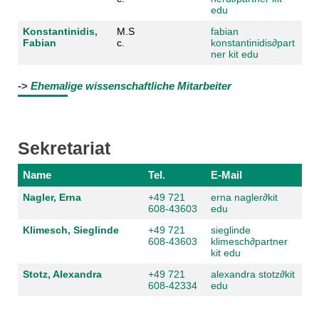
edu
Konstantinidis,
M.S
fabian
Fabian
c.
konstantinidis
∂part
ner kit edu
->
Ehemalige wissenschaftliche Mitarbeiter
Sekretariat
Name
Tel.
E-Mail
Nagler, Erna
+49 721
erna nagler
∂kit
608-43603
edu
Klimesch, Sieglinde
+49 721
sieglinde
608-43603
klimesch
∂partner
kit edu
Stotz, Alexandra
+49 721
alexandra stotz
∂kit
608-42334
edu