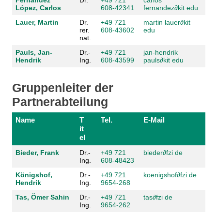
Fernández
Dr.
+49 721
carlos
López, Carlos
608-42341
fernandez
∂kit edu
Lauer, Martin
Dr.
+49 721
martin lauer
∂kit
rer.
608-43602
edu
nat.
Pauls, Jan-
Dr.-
+49 721
jan-hendrik
Hendrik
Ing.
608-43599
pauls
∂kit edu
Gruppenleiter der
Partnerabteilung
Name
T
Tel.
E-Mail
it
el
Bieder, Frank
Dr.-
+49 721
bieder
∂fzi de
Ing.
608-48423
Königshof,
Dr.-
+49 721
koenigshof
∂fzi de
Hendrik
Ing.
9654-268
Tas, Ömer Sahin
Dr.-
+49 721
tas
∂fzi de
Ing.
9654-262