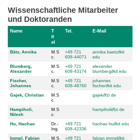
Wissenschaftliche Mitarbeiter
und Doktoranden
Name
T
Tel.
E-Mail
it
el
Bätz, Annika
M.S
+49 721
annika baetz
∂kit
c.
608-44071
edu
Blumberg,
M.S
+49 721
alexander
Alexander
c.
608-43174
blumberg
∂kit edu
Fischer,
M.S
+49 721
johannes
Johannes
c.
608-48760
fischer
∂kit edu
Gajek, Christian
M.S
gajek
∂fzi de
c.
Hampiholi,
M.S
hampiholi
∂fzi de
Nilesh
c.
Hu, Haohao
Dr.-
+49 721
haohao hu
∂kit edu
Ing.
608-42336
Immel, Fabian
M.S
+49 721
fabian immel
∂kit