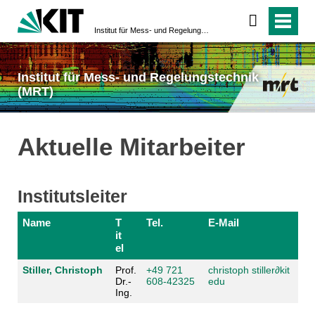
Institut für Mess- und Regelungstechnik (MRT)
Institut für Mess- und Regelungstechnik
(MRT)
Aktuelle Mitarbeiter
Institutsleiter
Name
T
Tel.
E-Mail
it
el
Stiller, Christoph
Prof.
+49 721
christoph stiller
∂kit
Dr.-
608-42325
edu
Ing.